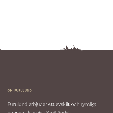
OM FURULUND
Furulund erbjuder ett avskilt och rymligt
boende i klassisk Småländsk